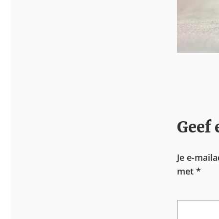
Geef 
Je e-mail
met
*