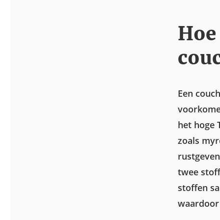
Hoe 
cou
Een couch
voorkomen
het hoge 
zoals myr
rustgeven
twee stof
stoffen s
waardoor j