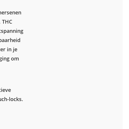
 hersenen
. THC
ntspanning
baarheid
er in je
iging om
tieve
ch-locks.