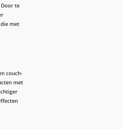
 Door te
er
 die met
en couch-
ducten met
chtiger
ffecten