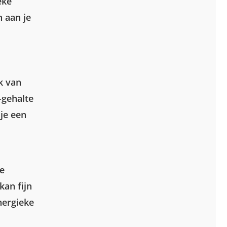
eke
n aan je
k van
-gehalte
 je een
je
kan fijn
energieke