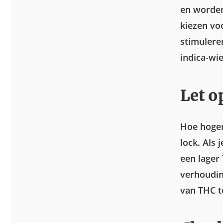
en worden
kiezen vo
stimulere
indica-wi
Let o
Hoe hoger
lock. Als
een lager
verhoudin
van THC 