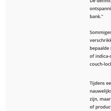
De defini
ontspannin
bank.”
Sommigen z
verschrikk
bepaalde 
of indica-
couch-loc
Tijdens e
nauwelijks
zijn, maar
of produc