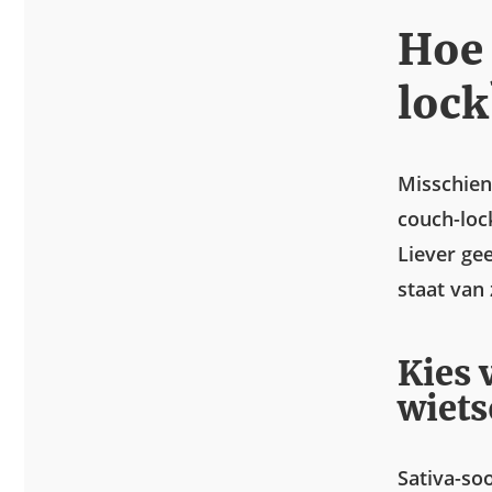
Hoe 
lock
Misschien
couch-loc
Liever ge
staat van 
Kies 
wiets
Sativa-so