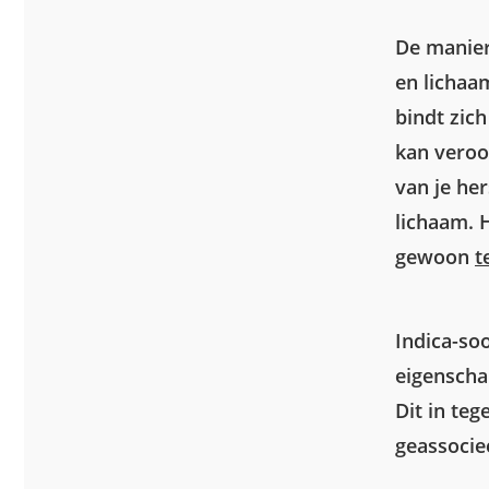
De manier
en lichaa
bindt zic
kan veroo
van je her
lichaam. 
gewoon
t
Indica-so
eigenscha
Dit in teg
geassocie