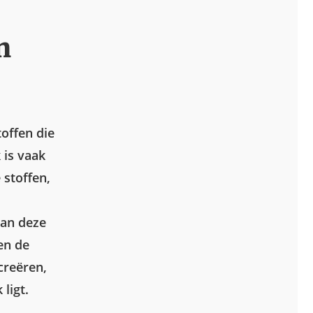
n
offen die
 is vaak
 stoffen,
van deze
en de
creëren,
ligt.