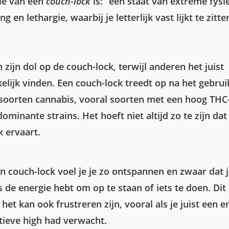
tie van een
couch-lock
is: “een staat van extreme fysi
g en lethargie, waarbij je letterlijk vast lijkt te zitte
ijn dol op de couch-lock, terwijl anderen het juist
elijk vinden. Een couch-lock treedt op na het gebrui
soorten cannabis, vooral soorten met een hoog THC
dominante strains. Het hoeft niet altijd zo te zijn dat
k ervaart.
en couch-lock voel je je zo ontspannen en zwaar dat 
 de energie hebt om op te staan of iets te doen. Dit 
 het kan ook frustreren zijn, vooral als je juist een 
tieve high had verwacht.