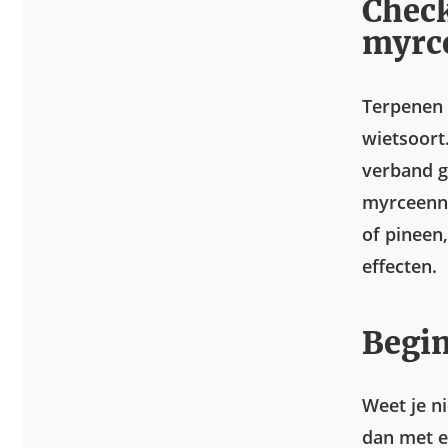
Check
myrc
Terpenen s
wietsoort
verband g
myrceenni
of pineen
effecten.
Begin
Weet je n
dan met e