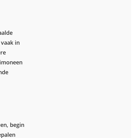
aalde
 vaak in
ere
limoneen
nde
ren, begin
epalen