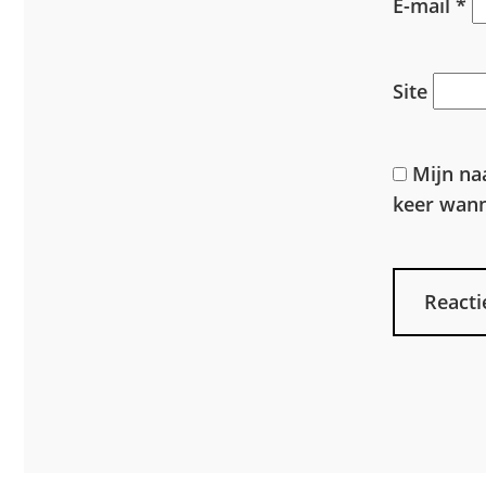
E-mail
*
Site
Mijn na
keer wanne