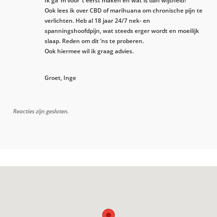
Ik ga ‘m voor ’t eerst maken en wat is dan wijsheid?
Ook lees ik over CBD of marihuana om chronische pijn te
verlichten. Heb al 18 jaar 24/7 nek- en
spanningshoofdpijn, wat steeds erger wordt en moeilijk
slaap. Reden om dit ‘ns te proberen.
Ook hiermee wil ik graag advies.
Groet, Inge
Reacties zijn gesloten.