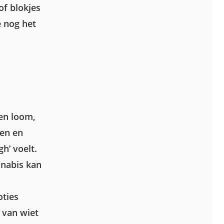
of blokjes
e nog het
een loom,
men en
h’ voelt.
nnabis kan
ties
 van wiet