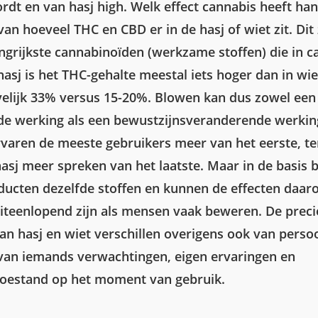
rdt en van hasj high. Welk effect cannabis heeft han
van hoeveel THC en CBD er in de hasj of wiet zit. Dit 
ngrijkste cannabinoïden (werkzame stoffen) die in c
 hasj is het THC-gehalte meestal iets hoger dan in wie
velijk 33% versus 15-20%. Blowen kan dus zowel een
e werking als een bewustzijnsveranderende werkin
ervaren de meeste gebruikers meer van het eerste, te
hasj meer spreken van het laatste. Maar in de basis 
ducten dezelfde stoffen en kunnen de effecten daa
uiteenlopend zijn als mensen vaak beweren. De preci
van hasj en wiet verschillen overigens ook van perso
van iemands verwachtingen, eigen ervaringen en
oestand op het moment van gebruik.