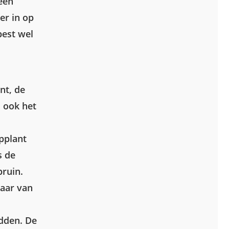
een
er in op
best wel
nt, de
, ook het
pplant
s de
bruin.
aar van
dden. De