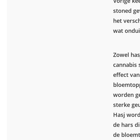
Vorige ke
stoned gev
het versc
wat ondui
Zowel has
cannabis s
effect va
bloemtopp
worden ge
sterke geu
Hasj word
de hars d
de bloemt