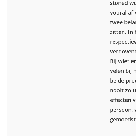
stoned wo
vooral af 
twee bela
zitten. In
respectie
verdovend
Bij wiet 
velen bij 
beide pro
nooit zo 
effecten 
persoon, 
gemoedst