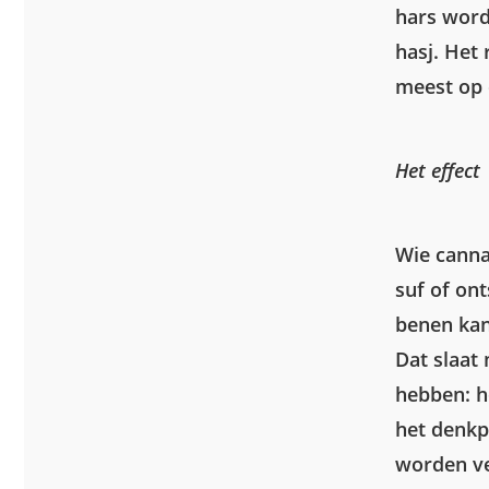
hars word
hasj. Het 
meest op e
Het effect
Wie cannab
suf of on
benen kan 
Dat slaat
hebben: h
het denkp
worden ve