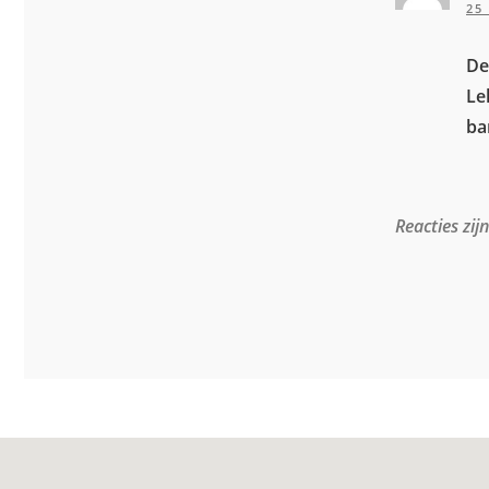
25
De
Le
ba
Reacties zij