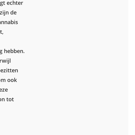
gt echter
zijn de
annabis
t,
g hebben.
rwijl
bezitten
rom ook
eze
on tot