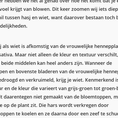
er hebben we het al gehad over hoe het komt dat je 
oel krijgt van blowen. Dit keer zoomen wij iets diep
hil tussen hasj en wiet, want daarover bestaan toch 
delijkheden.
j als wiet is afkomstig van de vrouwelijke henneppla
ativa. Maar niet alleen de kleur en textuur verschilt
n beide middelen kan heel anders zijn. Wanneer de
en en bovenste bladeren van de vrouwelijke henne
droogd en verkruimeld, krijg je wiet. Kenmerkend i
r en de kleur die varieert van grijs-groen tot groen-
t daarentegen niet gemaakt van de bloemtoppen, m
ie op de plant zit. Die hars wordt verkregen door
oppen te koelen en ze daarna door een zeef te schu