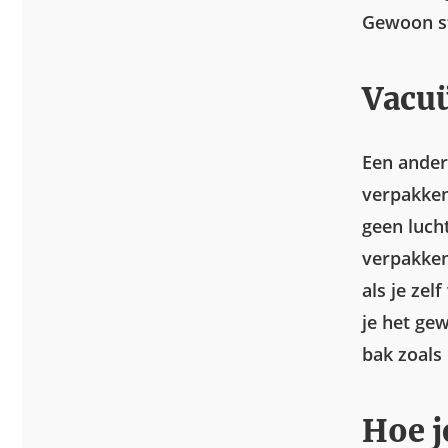
Gewoon st
Vacu
Een ander
verpakken
geen lucht
verpakken
als je zel
je het ge
bak zoals
Hoe j