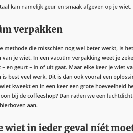
aal kan namelijk geur en smaak afgeven op je wiet.
üm verpakken
e methode die misschien nog wel beter werkt, is h
 van je wiet. In een vacuüm verpakking weet je zeke
 – en geurt – in of uit gaat. Maar elke keer je wiet 
 is best veel werk. Dit is dan ook vooral een oploss
f wiet kweekt en in een keer een grote hoeveelheid h
woon bij de coffeeshop? Dan raden we een luchtdicht
 hierboven aan.
e wiet in ieder geval níét moe