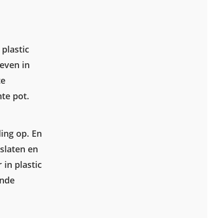
 plastic
even in
te
te pot.
ing op. En
oslaten en
 in plastic
ende