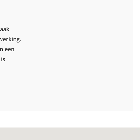
vaak
werking.
In een
 is