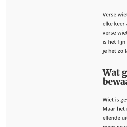
Verse wie
elke keer
verse wie
is het fij
je het zo 
Wat g
bewa
Wiet is g
Maar het 
ellende ui
meer gevo