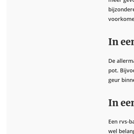
bijzondere
voorkome
In ee
De allerm
pot. Bijv
geur binn
In ee
Een rvs-ba
wel belang