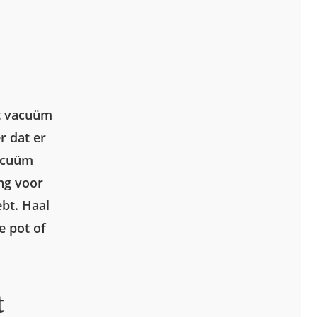
et vacuüm
r dat er
vacuüm
ing voor
ebt. Haal
e pot of
t