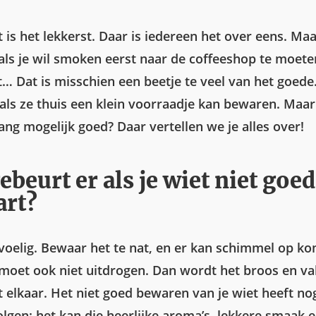
t is het lekkerst. Daar is iedereen het over eens. M
 als je wil smoken eerst naar de coffeeshop te moet
t… Dat is misschien een beetje te veel van het goed
n als ze thuis een klein voorraadje kan bewaren. Maa
lang mogelijk goed? Daar vertellen we je alles over!
ebeurt er als je wiet niet goed
art?
evoelig. Bewaar het te nat, en er kan schimmel op k
moet ook niet uitdrogen. Dan wordt het broos en val
t elkaar. Het niet goed bewaren van je wiet heeft no
lgen: het kan die heerlijke aroma’s, lekkere smaak 