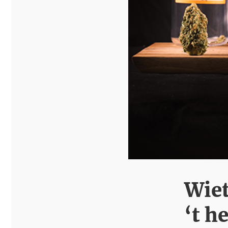
Wiet
‘t h