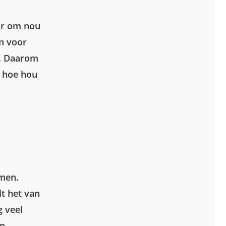
aar om nou
en voor
e. Daarom
r hoe hou
omen.
t het van
g veel
en