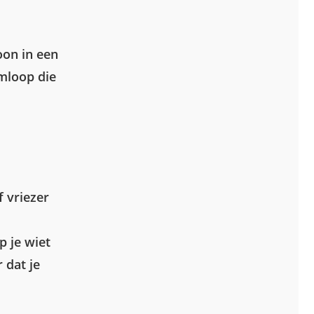
oon in een
mloop die
 vriezer
 je wiet
 dat je