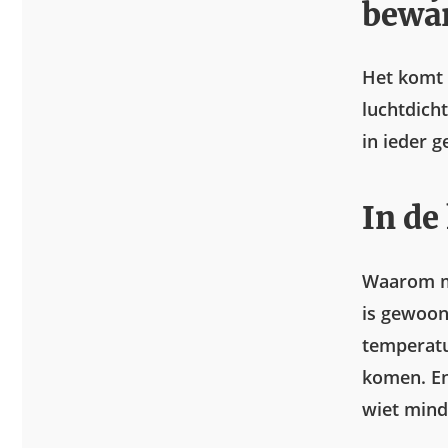
bewa
Het komt e
luchtdich
in ieder g
In de
Waarom me
is gewoon
temperatu
komen. En
wiet mind