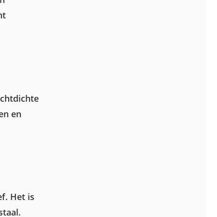
nt
uchtdichte
ten en
f. Het is
staal.