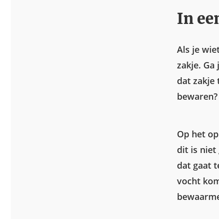
In ee
Als je wie
zakje. Ga
dat zakje
bewaren? 
Op het op
dit is ni
dat gaat t
vocht kom
bewaarme