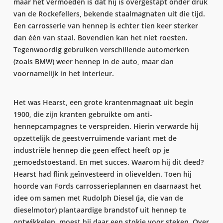
maar het vermoeden is dat hij is overgestapt onder druk
van de Rockefellers, bekende staalmagnaten uit die tijd.
Een carrosserie van hennep is echter tien keer sterker
dan één van staal. Bovendien kan het niet roesten.
Tegenwoordig gebruiken verschillende automerken
(zoals BMW) weer hennep in de auto, maar dan
voornamelijk in het interieur.
Het was Hearst, een grote krantenmagnaat uit begin
1900, die zijn kranten gebruikte om anti-
hennepcampagnes te verspreiden. Hierin verwarde hij
opzettelijk de geestverruimende variant met de
industriële hennep die geen effect heeft op je
gemoedstoestand. En met succes. Waarom hij dit deed?
Hearst had flink geïnvesteerd in olievelden. Toen hij
hoorde van Fords carrosserieplannen en daarnaast het
idee om samen met Rudolph Diesel (ja, die van de
dieselmotor) plantaardige brandstof uit hennep te
ontwikkelen, moest hij daar een stokje voor steken. Over